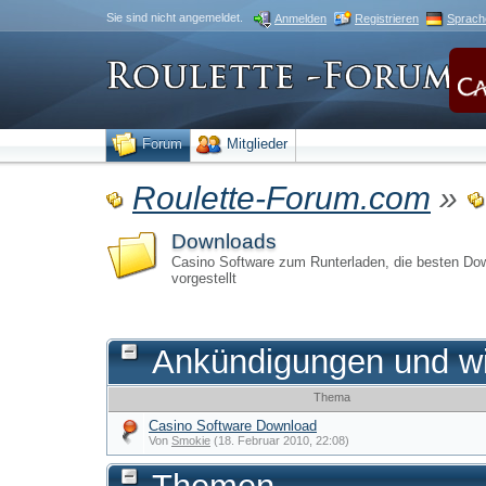
Sie sind nicht angemeldet.
Anmelden
Registrieren
Sprach
Forum
Mitglieder
Roulette-Forum.com
»
Downloads
Casino Software zum Runterladen, die besten Do
vorgestellt
Ankündigungen und w
Thema
Casino Software Download
Von
Smokie
(18. Februar 2010, 22:08)