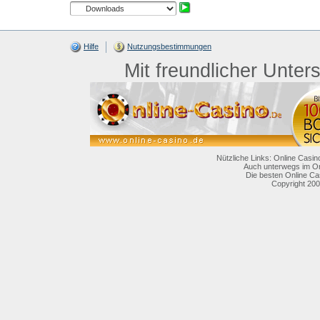
Hilfe
Nutzungsbestimmungen
Mit freundlicher Unter
Nützliche Links: Online Casin
Auch unterwegs im On
Die besten Online Ca
Copyright 200