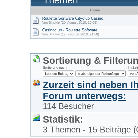
Themen
Thema
Roulette Sortware Cityclub Casino
Von
Smokie
(20. August 2010, 10:08)
Casinoclub - Roulette Software
Von
Smokie
(17. Februar 2010, 21:58)
Sortierung & Filteru
Sortierung nach
Im Zei
Zurzeit sind neben I
Forum unterwegs:
114 Besucher
Statistik:
3 Themen - 15 Beiträge (