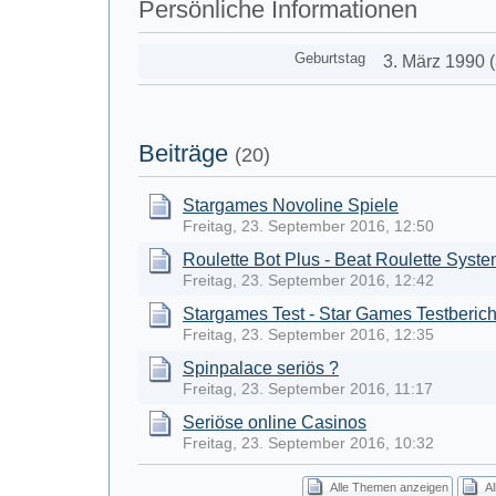
Persönliche Informationen
Geburtstag
3. März 1990 
Beiträge
(20)
Stargames Novoline Spiele
Freitag, 23. September 2016, 12:50
Roulette Bot Plus - Beat Roulette Syst
Freitag, 23. September 2016, 12:42
Stargames Test - Star Games Testberich
Freitag, 23. September 2016, 12:35
Spinpalace seriös ?
Freitag, 23. September 2016, 11:17
Seriöse online Casinos
Freitag, 23. September 2016, 10:32
Alle Themen anzeigen
Al