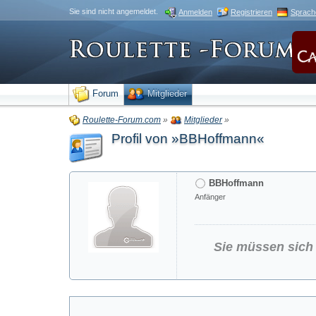
Sie sind nicht angemeldet.
Anmelden
Registrieren
Sprach
Forum
Mitglieder
Roulette-Forum.com
»
Mitglieder
»
Profil von »BBHoffmann«
BBHoffmann
Anfänger
Sie müssen sich 