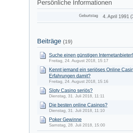
Persönliche Informationen
Geburtstag
4. April 1991 (
Beiträge
(19)
Suche einen günstigen Internetanbieter!
Freitag, 24. August 2018, 15:17
Kennt jemand ein seriöses Online Casin
Erfahrungen damit?
Freitag, 24. August 2018, 15:16
Sloty Casino seriös?
Dienstag, 31. Juli 2018, 11:11
Die besten online Casinos?
Dienstag, 31. Juli 2018, 11:10
Poker Gewinne
Samstag, 28. Juli 2018, 15:00