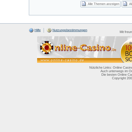
Alle Themen anzeigen
Al
Hilfe
Nutzungsbestimmungen
Mit freu
Nützliche Links: Online Casin
Auch unterwegs im On
Die besten Online Ca
Copyright 200