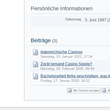
Persönliche Informationen
Geburtstag
5. Juni 1987 (
Beiträge
(3)
österreichische Casinos
Samstag, 15. Januar 2022, 17:34
Zockt jemand Casino Spiele?
Dienstag, 18. Februar 2020, 06:49
Bachelorarbeit fertig geschrieben, was 
Freitag, 17. Januar 2020, 18:12
Alle Themen anzeigen
Al