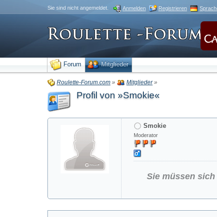
Sie sind nicht angemeldet.
Anmelden
Registrieren
Sprach
Forum
Mitglieder
Roulette-Forum.com
»
Mitglieder
»
Profil von »Smokie«
Smokie
Moderator
Sie müssen sich 