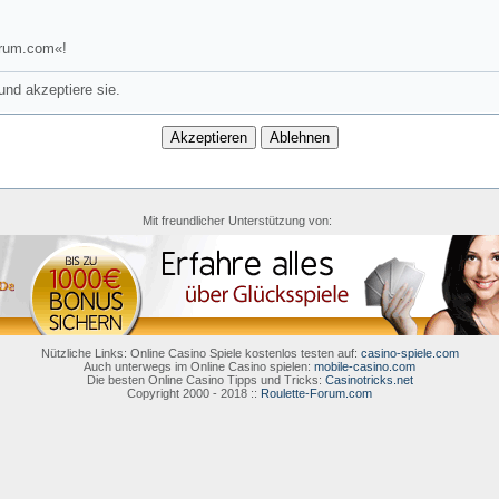
orum.com«!
nd akzeptiere sie.
Mit freundlicher Unterstützung von:
Nützliche Links: Online Casino Spiele kostenlos testen auf:
casino-spiele.com
Auch unterwegs im Online Casino spielen:
mobile-casino.com
Die besten Online Casino Tipps und Tricks:
Casinotricks.net
Copyright 2000 - 2018 ::
Roulette-Forum.com