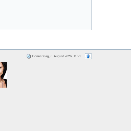
Donnerstag, 6. August 2026, 11:21