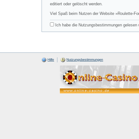
editiert oder gelöscht werden.
Viel Spaß beim Nutzen der Website »Roulette-F
Ich habe die Nutzungsbestimmungen gelesen u
Hilfe
Nutzungsbestimmungen