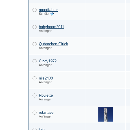
mondfahrer
Schüler
babyboom2011
Anfänger
Quäntchen-Glück
Anfänger
Cindy1972
Anfänger
nils2408
Anfänger
Roulette
Anfänger
rotznase
Anfänger
kiki