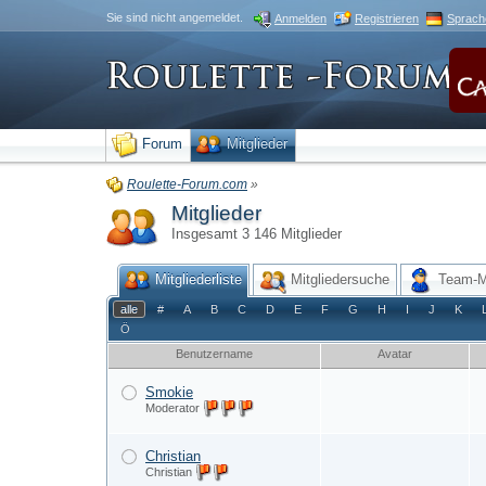
Sie sind nicht angemeldet.
Anmelden
Registrieren
Sprach
Forum
Mitglieder
Roulette-Forum.com
»
Mitglieder
Insgesamt 3 146 Mitglieder
Mitgliederliste
Mitgliedersuche
Team-Mi
alle
#
A
B
C
D
E
F
G
H
I
J
K
Ö
Benutzername
Avatar
Smokie
Moderator
Christian
Christian