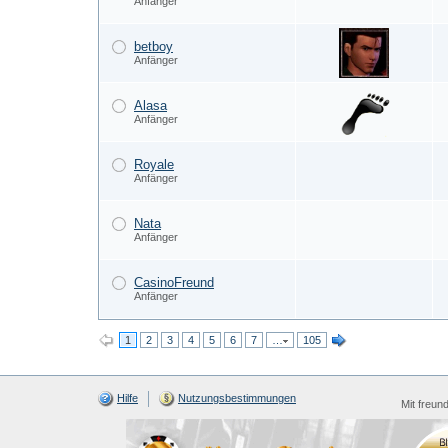
Anfänger
betboy
Anfänger
Alasa
Anfänger
Royale
Anfänger
Nata
Anfänger
CasinoFreund
Anfänger
1
2
3
4
5
6
7
…
105
Hilfe
Nutzungsbestimmungen
Mit freun