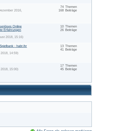
74
Themen
Dezember 2016,
168
Beiträge
seriöses Online
10
Themen
ute Erfahrungen
26
Beiträge
gust 2018, 15:16)
Spielbank - habt ihr
13
Themen
41
Beiträge
i 2018, 14:59)
17
Themen
i 2018, 15:00)
45
Beiträge