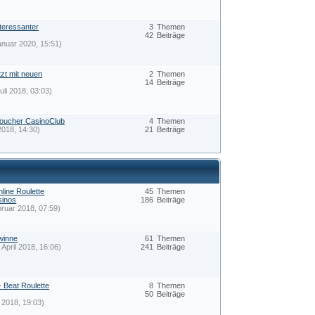
teressanter
3
Themen
42
Beiträge
anuar 2020, 15:51)
tzt mit neuen
2
Themen
14
Beiträge
Juli 2018, 03:03)
oucher CasinoClub
4
Themen
 2018, 14:30)
21
Beiträge
nline Roulette
45
Themen
sinos
186
Beiträge
bruar 2018, 07:59)
winne
61
Themen
 April 2018, 16:06)
241
Beiträge
- Beat Roulette
8
Themen
50
Beiträge
i 2018, 19:03)