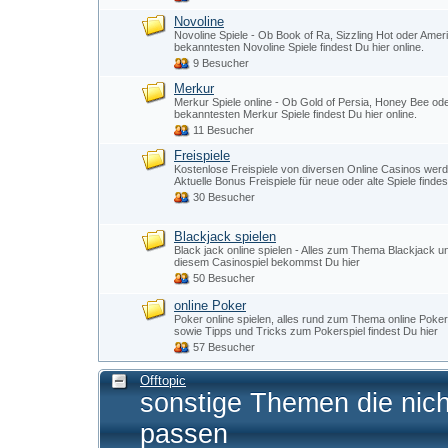
Novoline
Novoline Spiele - Ob Book of Ra, Sizzling Hot oder Amer
bekanntesten Novoline Spiele findest Du hier online.
9 Besucher
Merkur
Merkur Spiele online - Ob Gold of Persia, Honey Bee oder
bekanntesten Merkur Spiele findest Du hier online.
11 Besucher
Freispiele
Kostenlose Freispiele von diversen Online Casinos werden
Aktuelle Bonus Freispiele für neue oder alte Spiele findes
30 Besucher
Blackjack spielen
Black jack online spielen - Alles zum Thema Blackjack un
diesem Casinospiel bekommst Du hier
50 Besucher
online Poker
Poker online spielen, alles rund zum Thema online Poker
sowie Tipps und Tricks zum Pokerspiel findest Du hier
57 Besucher
Offtopic
sonstige Themen die nic
passen