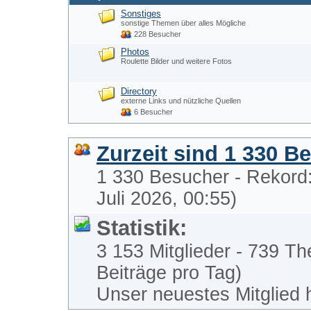
Sonstiges
sonstige Themen über alles Mögliche
228 Besucher
Photos
Roulette Bilder und weitere Fotos
Directory
externe Links und nützliche Quellen
6 Besucher
Zurzeit sind 1 330 Be
1 330 Besucher - Rekord:
Juli 2026, 00:55)
Statistik:
3 153 Mitglieder - 739 Th
Beiträge pro Tag)
Unser neuestes Mitglied 