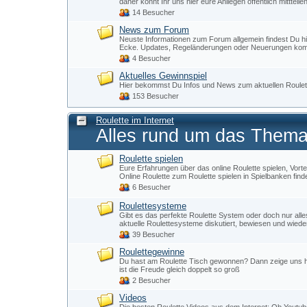
daher könnt Ihr uns hier eure Anliegen öffentlich mittteile
14 Besucher
News zum Forum
Neuste Informationen zum Forum allgemein findest Du h
Ecke. Updates, Regeländerungen oder Neuerungen kom
4 Besucher
Aktuelles Gewinnspiel
Hier bekommst Du Infos und News zum aktuellen Roulet
153 Besucher
Roulette im Internet
Alles rund um das Thema 
Roulette spielen
Eure Erfahrungen über das online Roulette spielen, Vorte
Online Roulette zum Roulette spielen in Spielbanken find
6 Besucher
Roulettesysteme
Gibt es das perfekte Roulette System oder doch nur all
aktuelle Roulettesysteme diskutiert, bewiesen und wiede
39 Besucher
Roulettegewinne
Du hast am Roulette Tisch gewonnen? Dann zeige uns h
ist die Freude gleich doppelt so groß
2 Besucher
Videos