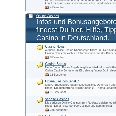
Die besten Roulette Videos aus dem Internet: Ob Youtub
könnt Ihr eure Roulettevideos vorstellen und darüber dis
4 Besucher
Online Casinos
Infos und Bonusangebote
findest Du hier. Hilfe, 
Casino in Deutschland.
Casino News
Aktuelle Online Casino Nachrichten findest du hier in un
Casino News mit wichtien Informationen aus der Branch
8 Besucher
Casino Bonus
Neue Casino Bonus Angebote gibt es hier! Infos zu Wi
Online Casino Bonus ohne Einzahlung findest Du in diese
13 Besucher
Online Casinos legal ?
Sind Onlinecasinos legal in Deutschland, Österreich und
findest Du ausführliche Erklährungen zu Thema Legalitä
15 Besucher
seriöse Casinos
Die seriösen Online Casinos zum Roulette spielen, es gibt
findest Du ein paar seriöse Casinos aus dem Internet.
238 Besucher