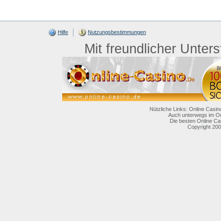
Hilfe
Nutzungsbestimmungen
Mit freundlicher Unter
Nützliche Links: Online Casin
Auch unterwegs im On
Die besten Online Ca
Copyright 200