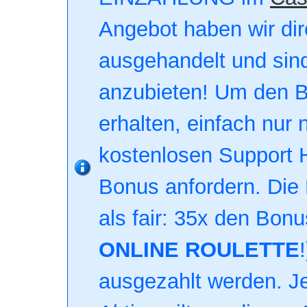
Angebot haben wir dir
ausgehandelt und sind
anzubieten! Um den B
erhalten, einfach nur
kostenlosen Support 
Bonus anfordern. Die
als fair: 35x den Bo
ONLINE ROULETTE
ausgezahlt werden. Je