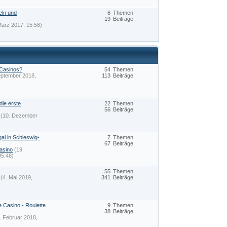
eln und
6
Themen
19
Beiträge
März 2017, 15:58)
 Casinos?
54
Themen
eptember 2018,
113
Beiträge
die erste
22
Themen
56
Beiträge
(10. Dezember
gal in Schleswig-
7
Themen
67
Beiträge
asino
(19.
5:48)
55
Themen
(4. Mai 2019,
341
Beiträge
ne Casino - Roulette
9
Themen
38
Beiträge
. Februar 2018,