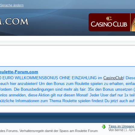
Sprache ändern
Roulette-Forum.com
s einen 10 EURO WILLKOMMENSBONUS OHNE EINZAHLUNG im
CasinoClub
! Dies
 euch hier anzubieten! Um den Bonus zum Roulette spielen zu erhalten, einf
nfordern. Die Bonusbedingungen sind mehr als fair: 35x den Bonus umsetz
los anmelden, diese Aktion gilt nur diesen Monat! Jeder User darf nur 1x tei
nützliche Informationen zum Thema Roulette spielen findest Du jetzt auch au
Tipps im Umgang
Von bernd
(1. Apr
 des Forums. Verhaltensregeln damit der Spass am Roulette Forum