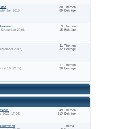
sinos
30
Themen
eptember 2018,
89
Beiträge
Download
3
Themen
. September 2016,
15
Beiträge
11
Themen
September 2017,
32
Beiträge
17
Themen
uni 2018, 22:32)
28
Beiträge
asinos
49
Themen
ar 2022, 17:34)
213
Beiträge
ulettetisch
1
Thema