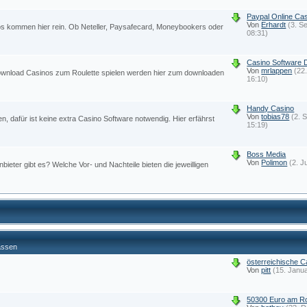
Paypal Online Ca
Von
Erhardt
(3. S
os kommen hier rein. Ob Neteller, Paysafecard, Moneybookers oder
08:31)
Casino Software 
Von
mrlappen
(22
ownload Casinos zum Roulette spielen werden hier zum downloaden
16:10)
Handy Casino
Von
tobias78
(2. 
, dafür ist keine extra Casino Software notwendig. Hier erfährst
15:19)
Boss Media
Von
Polimon
(2. J
eter gibt es? Welche Vor- und Nachteile bieten die jeweilligen
assen
österreichische C
Von
pitt
(15. Janu
50300 Euro am Ro