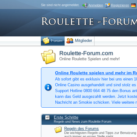
Sie sind nicht angemeldet.
Anmelden
Registrieren
Forum
Mitglieder
Roulette-Forum.com
Online Roulette Spielen und mehr!
Online Roulette spielen und mehr im 
Ab sofort gibt es exklusiv hier bei un
Online Casino ausgehandelt und sind stolz es
Support Hotline 0800 664 48 75 den Bonus a
kann das Geld ausgezahlt werden. Jetzt kosten
Nachricht an Smokie schicken. Viele weitere 
Erste Schritte
Regeln und News zum Roulette Forum
Regeln des Forums
Die wichtigsten Regeln und Tipps zur Benutzung
auch immer an erster Stelle steht