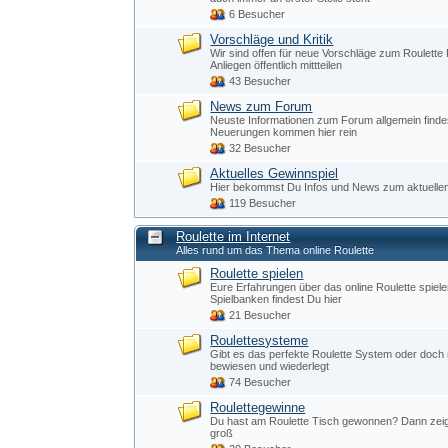
6 Besucher
Vorschläge und Kritik
Wir sind offen für neue Vorschläge zum Roulette 
Anliegen öffentlich mittteilen
43 Besucher
News zum Forum
Neuste Informationen zum Forum allgemein find
Neuerungen kommen hier rein
32 Besucher
Aktuelles Gewinnspiel
Hier bekommst Du Infos und News zum aktuellen
119 Besucher
Roulette im Internet
Alles rund um das Thema online Roulette
Roulette spielen
Eure Erfahrungen über das online Roulette spielen
Spielbanken findest Du hier
21 Besucher
Roulettesysteme
Gibt es das perfekte Roulette System oder doch n
bewiesen und wiederlegt
74 Besucher
Roulettegewinne
Du hast am Roulette Tisch gewonnen? Dann zeige
groß