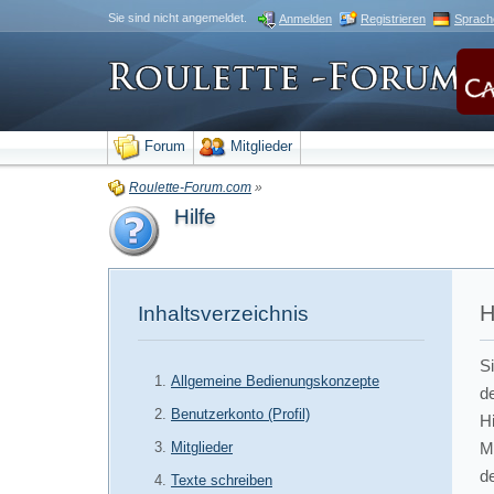
Sie sind nicht angemeldet.
Anmelden
Registrieren
Sprach
Forum
Mitglieder
Roulette-Forum.com
»
Hilfe
H
Inhaltsverzeichnis
Si
Allgemeine Bedienungskonzepte
d
Benutzerkonto (Profil)
H
Mitglieder
M
d
Texte schreiben