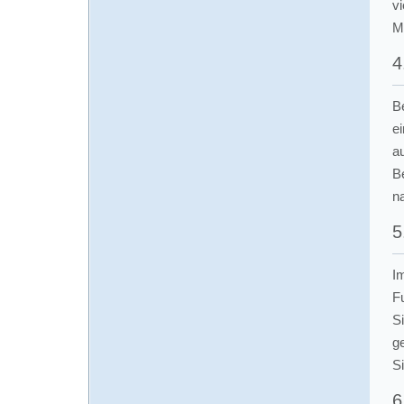
vi
Mi
4
B
ei
a
B
na
5
I
F
S
g
Si
6