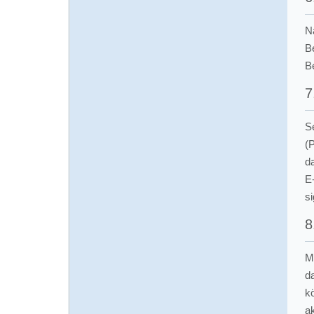
N
B
B
7
S
(
d
E
si
8
M
d
k
ak