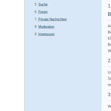
Suche
1
Forum
B
Private Nachrichten
A
Moderation
B
Impressum
E
B
Wi
2
U
S
r
3
We