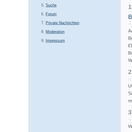
Suche
1
Forum
B
Private Nachrichten
A
Moderation
B
Impressum
E
B
Wi
2
U
S
r
3
We