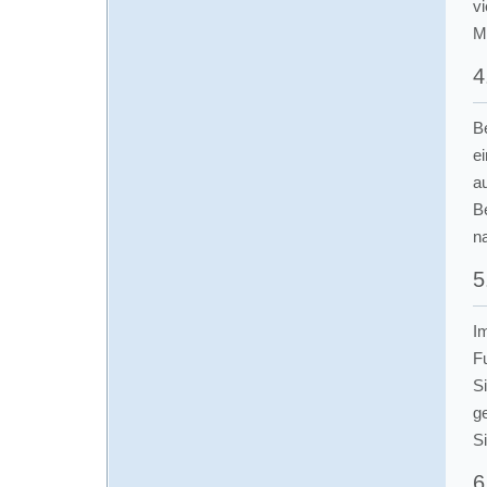
vi
Mi
4
B
ei
a
B
na
5
I
F
S
g
Si
6