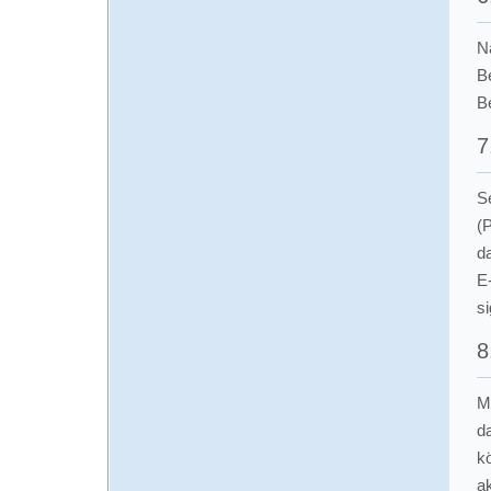
N
B
B
7
S
(
d
E
si
8
M
d
k
ak