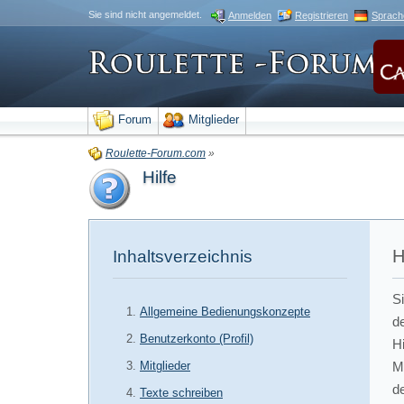
Sie sind nicht angemeldet.
Anmelden
Registrieren
Sprach
Forum
Mitglieder
Roulette-Forum.com
»
Hilfe
H
Inhaltsverzeichnis
Si
Allgemeine Bedienungskonzepte
d
Benutzerkonto (Profil)
H
Mitglieder
M
d
Texte schreiben