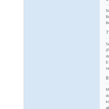
N
B
B
7
S
(
d
E
si
8
M
d
k
ak