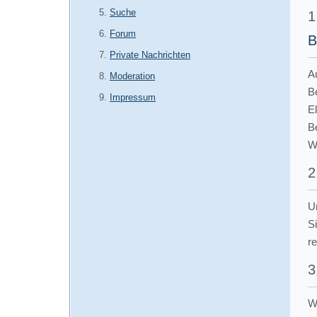
Suche
1
Forum
B
Private Nachrichten
A
Moderation
B
Impressum
E
B
Wi
2
U
S
r
3
We