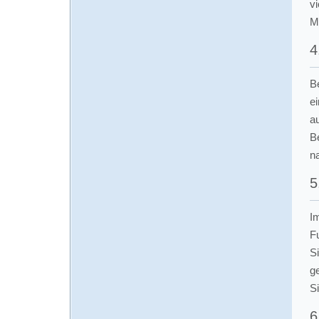
vi
Mi
4
B
ei
a
B
na
5
I
F
S
g
Si
6