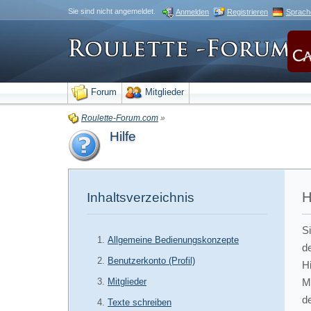
Sie sind nicht angemeldet.
Anmelden
Registrieren
Sprach
Forum
Mitglieder
Roulette-Forum.com
»
Hilfe
H
Inhaltsverzeichnis
Si
Allgemeine Bedienungskonzepte
d
Benutzerkonto (Profil)
H
Mitglieder
M
d
Texte schreiben