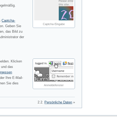
egelmäßig.
as
Captcha-
Captcha-Eingabe
zen. Geben Sie
en, das Bild zu
dministrator der
elden. Klicken
 und das
ergessen
er Ihre E-Mail-
nen Sie dies
Anmeldefenster
2.2.
Persönliche Daten
»