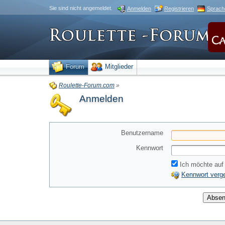
Sie sind nicht angemeldet.
Anmelden
Registrieren
Sprach
Forum
Mitglieder
Roulette-Forum.com
»
Anmelden
Benutzername
Kennwort
Ich möchte auf 
Kennwort verg