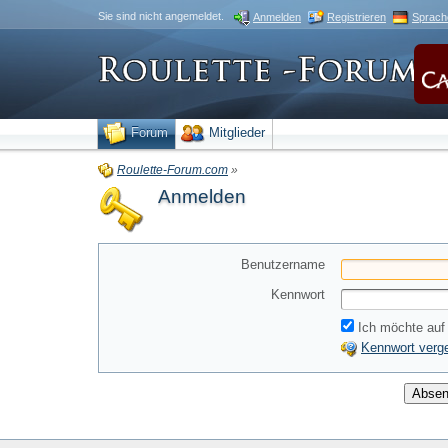
Sie sind nicht angemeldet.
Anmelden
Registrieren
Sprach
Forum
Mitglieder
Roulette-Forum.com
»
Anmelden
Benutzername
Kennwort
Ich möchte auf 
Kennwort verg