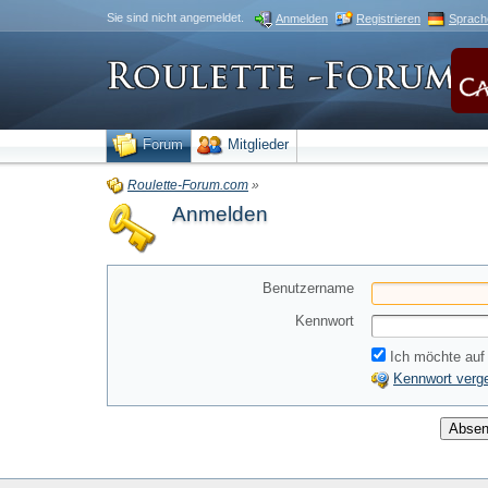
Sie sind nicht angemeldet.
Anmelden
Registrieren
Sprach
Forum
Mitglieder
Roulette-Forum.com
»
Anmelden
Benutzername
Kennwort
Ich möchte auf 
Kennwort verg