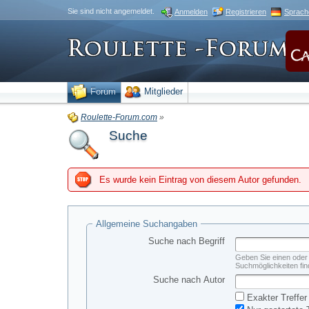
Sie sind nicht angemeldet.
Anmelden
Registrieren
Sprach
Forum
Mitglieder
Roulette-Forum.com
»
Suche
Es wurde kein Eintrag von diesem Autor gefunden.
Allgemeine Suchangaben
Suche nach Begriff
Geben Sie einen oder 
Suchmöglichkeiten fin
Suche nach Autor
Exakter Treffer