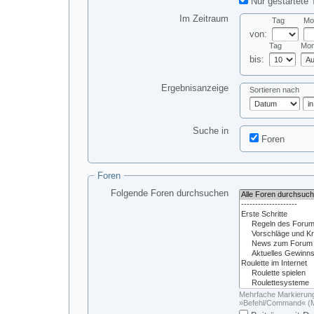
Nur gestartete 
Im Zeitraum
Tag
Mo
von:
Tag
Mon
bis:
Ergebnisanzeige
Sortieren nach
Suche in
Foren
Foren
Folgende Foren durchsuchen
Mehrfache Markierung
»Befehl/Command« (M