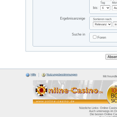
Tag
Mon
bis:
Ergebnisanzeige
Sortieren nach
Suche in
Foren
Hilfe
Nutzungsbestimmungen
Mit freundl
Nützliche Links: Online Casin
Auch unterwegs im On
Die besten Online Ca