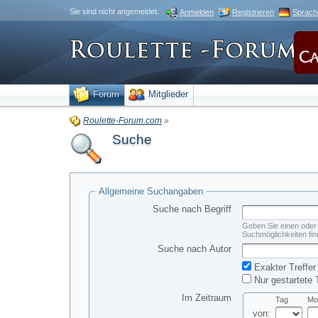
Sie sind nicht angemeldet.
Anmelden
Registrieren
Sprach
Forum
Mitglieder
Roulette-Forum.com
»
Suche
Allgemeine Suchangaben
Suche nach Begriff
Geben Sie einen oder 
Suchmöglichkeiten fin
Suche nach Autor
Exakter Treffer
Nur gestartete 
Im Zeitraum
Tag
Mo
von: