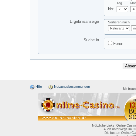
Tag
Mon
bis:
Ergebnisanzeige
Sortieren nach
Suche in
Foren
Hilfe
Nutzungsbestimmungen
Mit freu
Nützliche Links: Online Casin
Auch unterwegs im On
Die besten Online Ca