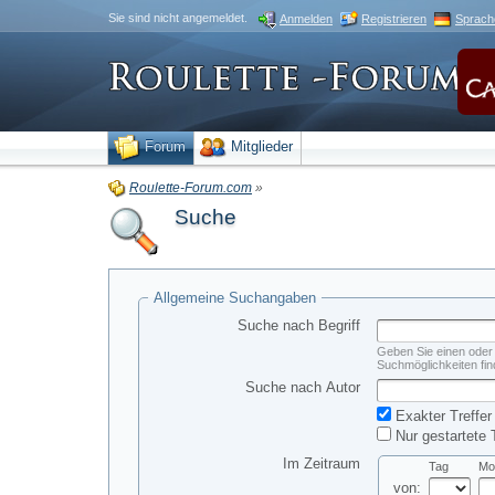
Sie sind nicht angemeldet.
Anmelden
Registrieren
Sprach
Forum
Mitglieder
Roulette-Forum.com
»
Suche
Allgemeine Suchangaben
Suche nach Begriff
Geben Sie einen oder 
Suchmöglichkeiten fin
Suche nach Autor
Exakter Treffer
Nur gestartete 
Im Zeitraum
Tag
Mo
von: