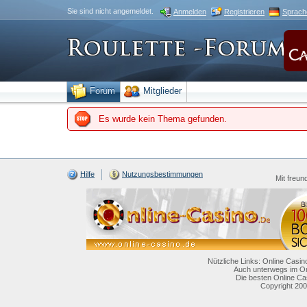
Sie sind nicht angemeldet.
Anmelden
Registrieren
Sprach
Forum
Mitglieder
Es wurde kein Thema gefunden.
Hilfe
Nutzungsbestimmungen
Mit freun
Nützliche Links: Online Casin
Auch unterwegs im On
Die besten Online Ca
Copyright 200