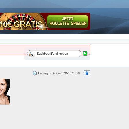
Freitag, 7. August 2026, 23:58