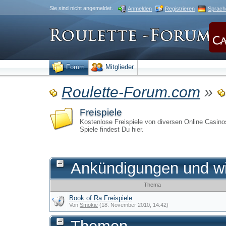
Sie sind nicht angemeldet.
Anmelden
Registrieren
Sprach
Forum
Mitglieder
Roulette-Forum.com
»
Freispiele
Kostenlose Freispiele von diversen Online Casinos 
Spiele findest Du hier.
Ankündigungen und w
Thema
Book of Ra Freispiele
Von
Smokie
(18. November 2010, 14:42)