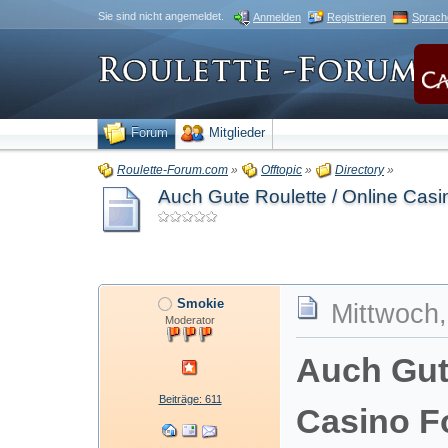
Sie sind nicht angemeldet.
Anmelden
Registrieren
Sprach
Forum
Mitglieder
Roulette-Forum.com
»
Offtopic
»
Directory
»
Auch Gute Roulette / Online Casi
Smokie
Mittwoch,
Moderator
Auch Gute
Beiträge: 611
Casino F