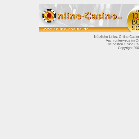
Nützliche Links: Online Casin
Auch unterwegs im On
Die besten Online Ca
Copyright 200