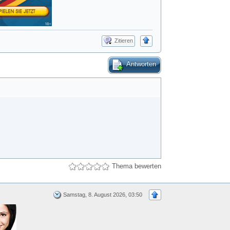
Zitieren
Antworten
Thema bewerten
Samstag, 8. August 2026, 03:50