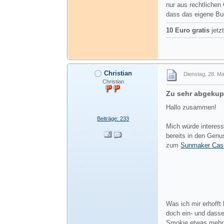
nur aus rechtlichen
dass das eigene Bud
10 Euro gratis
jetz
Christian
Dienstag, 28. Ma
Christian
Zu sehr abgekup
Hallo zusammen!
Beiträge: 233
Mich würde interess
bereits in den Genu
zum
Sunmaker Cas
Was ich mir erhofft 
doch ein- und dassel
Smokie etwas mehr d