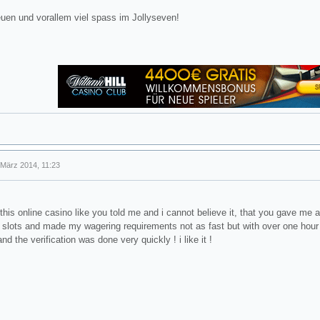
uen und vorallem viel spass im Jollyseven!
 März 2014, 11:23
t this online casino like you told me and i cannot believe it, that you gave me
 slots and made my wagering requirements not as fast but with over one hour 
nd the verification was done very quickly ! i like it !