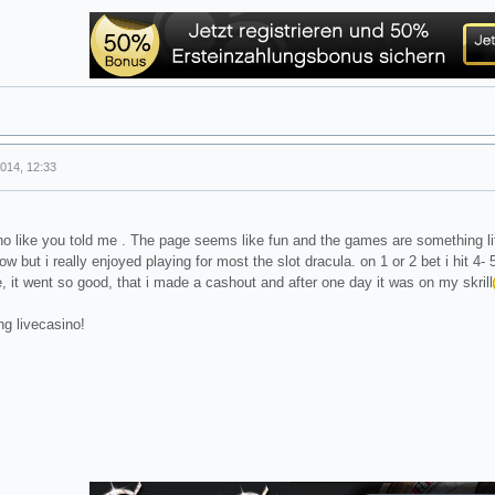
 2014, 12:33
sino like you told me . The page seems like fun and the games are something l
ow but i really enjoyed playing for most the slot dracula. on 1 or 2 bet i hit 
, it went so good, that i made a cashout and after one day it was on my skrill
ng livecasino!