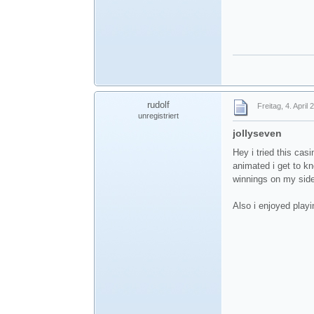
rudolf
Freitag, 4. April
unregistriert
jollyseven
Hey i tried this ca
animated i get to kn
winnings on my side
Also i enjoyed playi