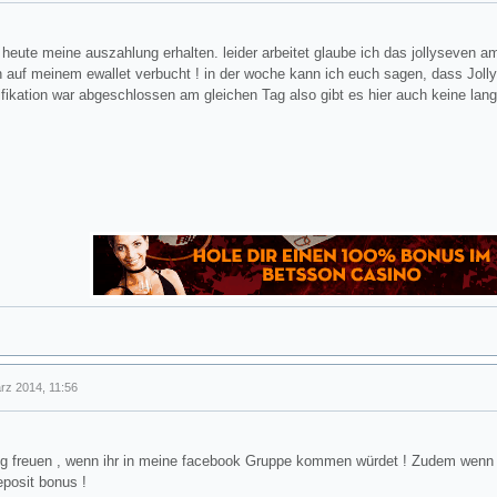
e heute meine auszahlung erhalten. leider arbeitet glaube ich das jollyseve
auf meinem ewallet verbucht ! in der woche kann ich euch sagen, dass Jollys
rifikation war abgeschlossen am gleichen Tag also gibt es hier auch keine lan
rz 2014, 11:56
ig freuen , wenn ihr in meine facebook Gruppe kommen würdet ! Zudem wenn ihr 
posit bonus !